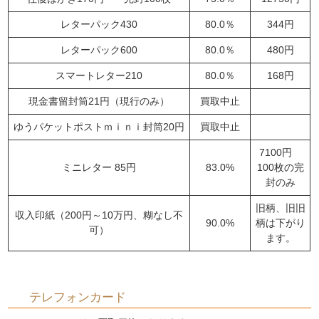
レターパック430
80.0％
344円
レターパック600
80.0％
480円
スマートレター210
80.0％
168円
現金書留封筒21円（現行のみ）
買取中止
ゆうパケットポストｍｉｎｉ封筒20円
買取中止
7100円
ミニレター 85円
83.0%
100枚の完
封のみ
旧柄、旧旧
収入印紙（200円～10万円、糊なし不
90.0%
柄は下がり
可）
ます。
テレフォンカード